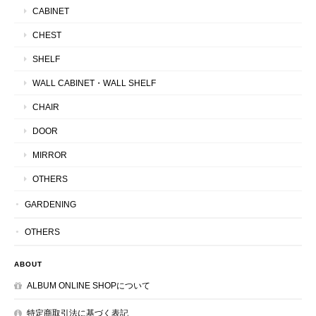
CABINET
CHEST
SHELF
WALL CABINET・WALL SHELF
CHAIR
DOOR
MIRROR
OTHERS
GARDENING
OTHERS
ABOUT
ALBUM ONLINE SHOPについて
特定商取引法に基づく表記