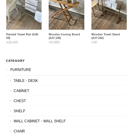
Painted Towel Rail (A26-
Wooden Ironing Board
Wooden Towel Stand
59)
(A27-130)
(A27-242)
¥26,400
¥31,900
¥50
CATEGORY
FURNITURE
TABLE・DESK
CABINET
CHEST
SHELF
WALL CABINET・WALL SHELF
CHAIR